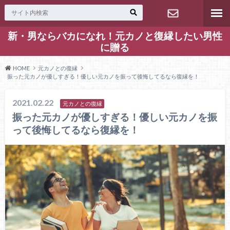
新・男ならバカになれ！元カノと復縁したい男性
お問い合わ
に贈る
せ
HOME
元カノとの復縁
振った元カノが優しすぎる！優しい元カノを振って後悔してるなら復縁を！
2021.02.22
元カノとの復縁
振った元カノが優しすぎる！優しい元カノを振
って後悔してるなら復縁を！