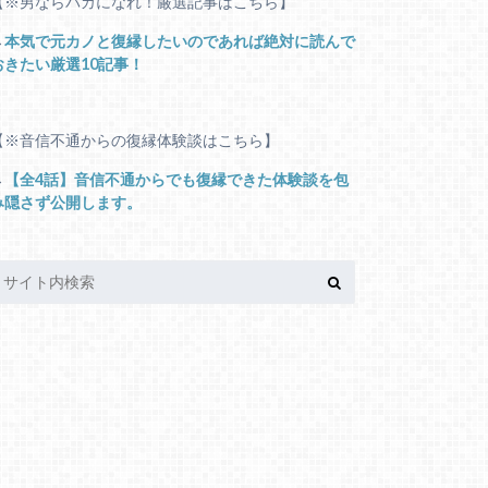
【※男ならバカになれ！厳選記事はこちら】
→
本気で元カノと復縁したいのであれば絶対に読んで
おきたい厳選10記事！
【※音信不通からの復縁体験談はこちら】
→
【全4話】音信不通からでも復縁できた体験談を包
み隠さず公開します。