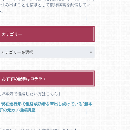
を生み出すことを信条として復縁講義を配信してい
る。
カテゴリー
おすすめ記事はコチラ：
【※本気で復縁したい方はこちら】
→
現在進行形で復縁成功者を輩出し続けている”超本
気”の元カノ復縁講座