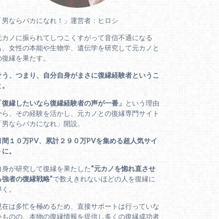
「男ならバカになれ！」運営者：ヒロシ
元カノに振られてしつこくすがって音信不通になる
も、女性の本能や生物学、遺伝学を研究して元カノと
の復縁を果たす。
そう、つまり、自分自身がまさに復縁経験者というこ
と。
「復縁したいなら復縁経験者の声が一番」
という理由
から、その経験を活かし、元カノとの復縁専門サイト
「男ならバカになれ」開設。
月間１０万PV、累計２９０万PVを集める超人気サイ
トに。
自身が研究して復縁を果たした
“元カノを惚れ直させ
る強者の復縁戦略”
で数えきれないほどの人を復縁に
導く。
現在は多忙を極めるため、直接サポートは行っていな
いものの、本物の復縁情報を提供し多くの復縁成功者