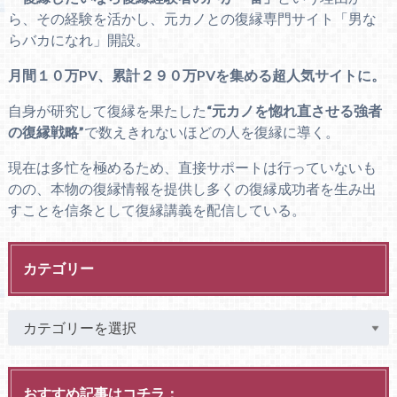
ら、その経験を活かし、元カノとの復縁専門サイト「男な
らバカになれ」開設。
月間１０万PV、累計２９０万PVを集める超人気サイトに。
自身が研究して復縁を果たした
“元カノを惚れ直させる強者
の復縁戦略”
で数えきれないほどの人を復縁に導く。
現在は多忙を極めるため、直接サポートは行っていないも
のの、本物の復縁情報を提供し多くの復縁成功者を生み出
すことを信条として復縁講義を配信している。
カテゴリー
おすすめ記事はコチラ：