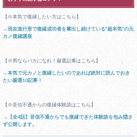
【※本気で復縁したい方はこちら】
→
現在進行形で復縁成功者を輩出し続けている”超本気”の元
カノ復縁講座
【※男ならバカになれ！厳選記事はこちら】
→
本気で元カノと復縁したいのであれば絶対に読んでおき
たい厳選10記事！
【※音信不通からの復縁体験談はこちら】
→
【全4話】音信不通からでも復縁できた体験談を包み隠さ
ず公開します。