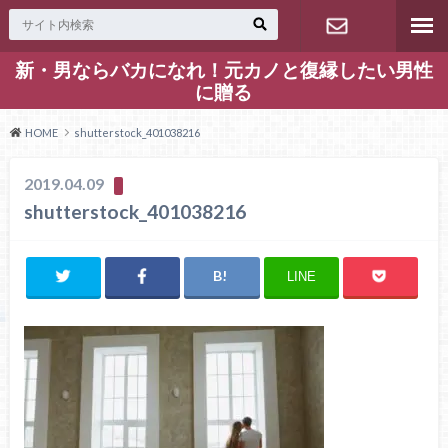
新・男ならバカになれ！元カノと復縁したい男性
お問い合わ
に贈る
せ
HOME
shutterstock_401038216
2019.04.09
shutterstock_401038216
LINE