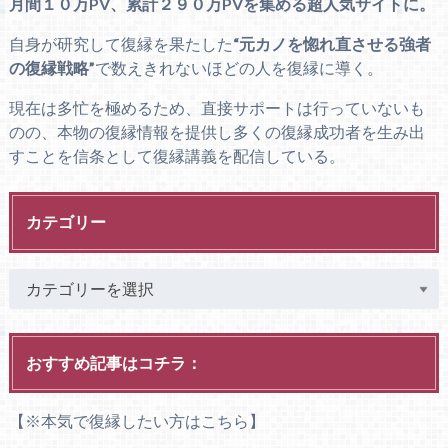
月間１０万PV、累計２９０万PVを集める超人気サイトに。
自身が研究して復縁を果たした
“元カノを惚れ直させる強者
の復縁戦略”
で数えきれないほどの人を復縁に導く。
現在は多忙を極めるため、直接サポートは行っていないも
のの、本物の復縁情報を提供し多くの復縁成功者を生み出
すことを信条として復縁講義を配信している。
カテゴリー
おすすめ記事はコチラ：
【※本気で復縁したい方はこちら】