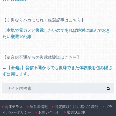
【※男ならバカになれ！厳選記事はこちら】
→
本気で元カノと復縁したいのであれば絶対に読んでおき
たい厳選10記事！
【※音信不通からの復縁体験談はこちら】
→
【全4話】音信不通からでも復縁できた体験談を包み隠さ
ず公開します。
開運テラス
運営者情報
特定商取引法に基づく表記
プラ
イバシーポリシー
お問い合わせ
厳選10記事