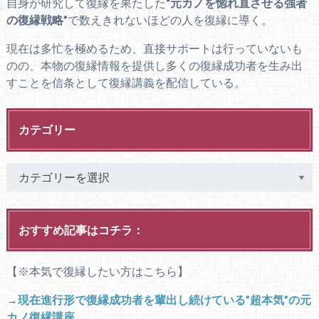
自身が研究して復縁を果たした
“元カノを惚れ直させる強者
の復縁戦略”
で数えきれないほどの人を復縁に導く。
現在は多忙を極めるため、直接サポートは行っていないも
のの、本物の復縁情報を提供し多くの復縁成功者を生み出
すことを信条として復縁講義を配信している。
カテゴリー
おすすめ記事はコチラ：
【※本気で復縁したい方はこちら】
→
現在進行形で復縁成功者を輩出し続けている”超本気”の元
カノ復縁講座