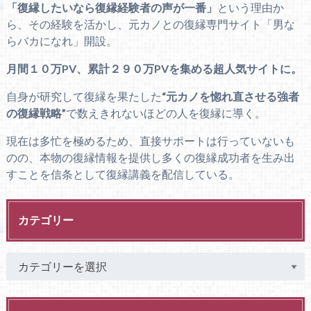
「復縁したいなら復縁経験者の声が一番」
という理由か
ら、その経験を活かし、元カノとの復縁専門サイト「男な
らバカになれ」開設。
月間１０万PV、累計２９０万PVを集める超人気サイトに。
自身が研究して復縁を果たした
“元カノを惚れ直させる強者
の復縁戦略”
で数えきれないほどの人を復縁に導く。
現在は多忙を極めるため、直接サポートは行っていないも
のの、本物の復縁情報を提供し多くの復縁成功者を生み出
すことを信条として復縁講義を配信している。
カテゴリー