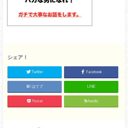
シェア！
Twitter
Facebook
はてブ
LINE
Pocket
feedly