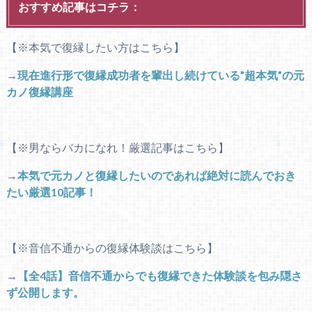
おすすめ記事はコチラ：
【※本気で復縁したい方はこちら】
→
現在進行形で復縁成功者を輩出し続けている”超本気”の元
カノ復縁講座
【※男ならバカになれ！厳選記事はこちら】
→
本気で元カノと復縁したいのであれば絶対に読んでおき
たい厳選10記事！
【※音信不通からの復縁体験談はこちら】
→
【全4話】音信不通からでも復縁できた体験談を包み隠さ
ず公開します。