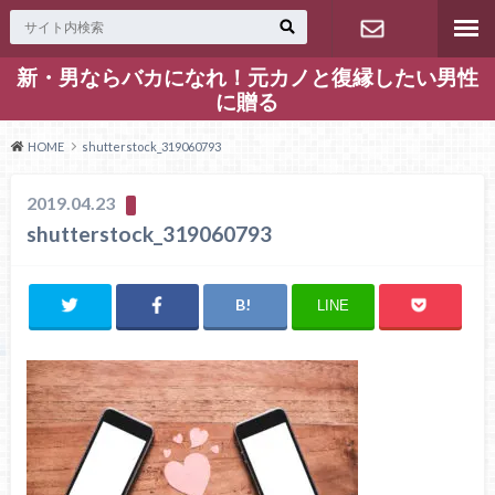
新・男ならバカになれ！元カノと復縁したい男性
お問い合わ
に贈る
せ
HOME
shutterstock_319060793
2019.04.23
shutterstock_319060793
LINE