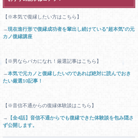
【※本気で復縁したい方はこちら】
→
現在進行形で復縁成功者を輩出し続けている”超本気”の元
カノ復縁講座
【※男ならバカになれ！厳選記事はこちら】
→
本気で元カノと復縁したいのであれば絶対に読んでおき
たい厳選10記事！
【※音信不通からの復縁体験談はこちら】
→
【全4話】音信不通からでも復縁できた体験談を包み隠さ
ず公開します。