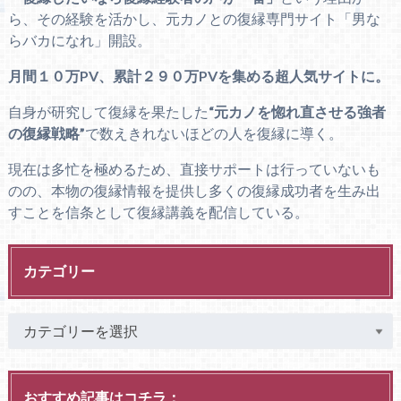
ら、その経験を活かし、元カノとの復縁専門サイト「男な
らバカになれ」開設。
月間１０万PV、累計２９０万PVを集める超人気サイトに。
自身が研究して復縁を果たした
“元カノを惚れ直させる強者
の復縁戦略”
で数えきれないほどの人を復縁に導く。
現在は多忙を極めるため、直接サポートは行っていないも
のの、本物の復縁情報を提供し多くの復縁成功者を生み出
すことを信条として復縁講義を配信している。
カテゴリー
おすすめ記事はコチラ：