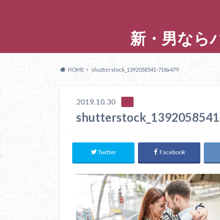
新・男なら
HOME
shutterstock_1392058541-718x479
2019.10.30
shutterstock_139205854
Twitter
Facebook