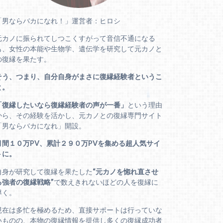
「男ならバカになれ！」運営者：ヒロシ
元カノに振られてしつこくすがって音信不通になる
も、女性の本能や生物学、遺伝学を研究して元カノと
の復縁を果たす。
そう、つまり、自分自身がまさに復縁経験者というこ
と。
「復縁したいなら復縁経験者の声が一番」
という理由
から、その経験を活かし、元カノとの復縁専門サイト
「男ならバカになれ」開設。
月間１０万PV、累計２９０万PVを集める超人気サイ
トに。
自身が研究して復縁を果たした
“元カノを惚れ直させ
る強者の復縁戦略”
で数えきれないほどの人を復縁に
導く。
現在は多忙を極めるため、直接サポートは行っていな
いものの、本物の復縁情報を提供し多くの復縁成功者