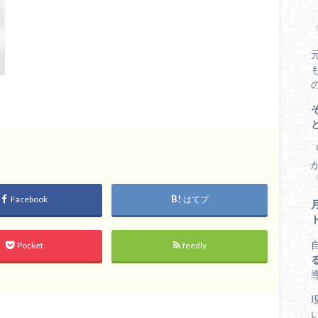
Facebook
はてブ
Pocket
feedly