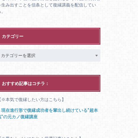
を生み出すことを信条として復縁講義を配信してい
る。
カテゴリー
おすすめ記事はコチラ：
【※本気で復縁したい方はこちら】
→
現在進行形で復縁成功者を輩出し続けている”超本
気”の元カノ復縁講座