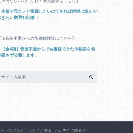
【※男ならバカになれ！厳選記事はこちら】
→
本気で元カノと復縁したいのであれば絶対に読んで
おきたい厳選10記事！
【※音信不通からの復縁体験談はこちら】
→
【全4話】音信不通からでも復縁できた体験談を包
み隠さず公開します。
ならバカになれ！元カノと復縁したい男性に贈る
.All