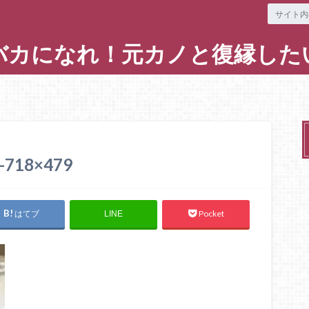
バカになれ！元カノと復縁した
1-718×479
はてブ
Pocket
LINE