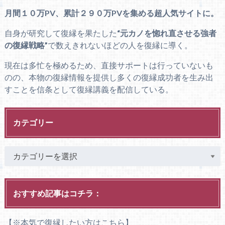
月間１０万PV、累計２９０万PVを集める超人気サイトに。
自身が研究して復縁を果たした
“元カノを惚れ直させる強者
の復縁戦略”
で数えきれないほどの人を復縁に導く。
現在は多忙を極めるため、直接サポートは行っていないも
のの、本物の復縁情報を提供し多くの復縁成功者を生み出
すことを信条として復縁講義を配信している。
カテゴリー
おすすめ記事はコチラ：
【※本気で復縁したい方はこちら】