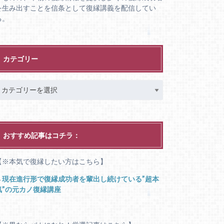
を生み出すことを信条として復縁講義を配信してい
る。
カテゴリー
おすすめ記事はコチラ：
【※本気で復縁したい方はこちら】
→
現在進行形で復縁成功者を輩出し続けている”超本
気”の元カノ復縁講座