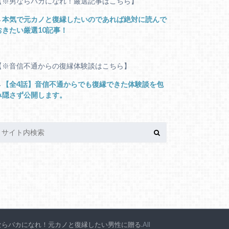
【※男ならバカになれ！厳選記事はこちら】
→
本気で元カノと復縁したいのであれば絶対に読んで
おきたい厳選10記事！
【※音信不通からの復縁体験談はこちら】
→
【全4話】音信不通からでも復縁できた体験談を包
み隠さず公開します。
ならバカになれ！元カノと復縁したい男性に贈る
.All