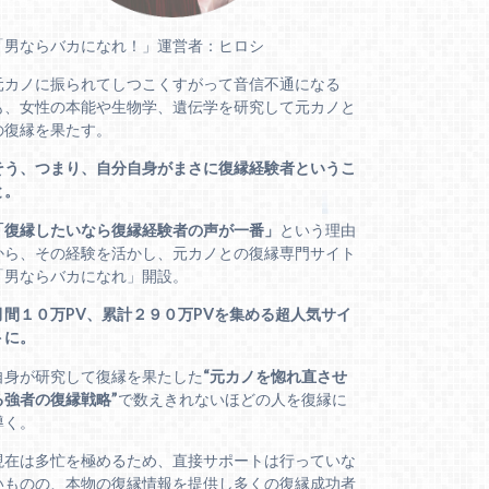
「男ならバカになれ！」運営者：ヒロシ
元カノに振られてしつこくすがって音信不通になる
も、女性の本能や生物学、遺伝学を研究して元カノと
の復縁を果たす。
そう、つまり、自分自身がまさに復縁経験者というこ
と。
「復縁したいなら復縁経験者の声が一番」
という理由
から、その経験を活かし、元カノとの復縁専門サイト
「男ならバカになれ」開設。
月間１０万PV、累計２９０万PVを集める超人気サイ
トに。
自身が研究して復縁を果たした
“元カノを惚れ直させ
る強者の復縁戦略”
で数えきれないほどの人を復縁に
導く。
現在は多忙を極めるため、直接サポートは行っていな
いものの、本物の復縁情報を提供し多くの復縁成功者