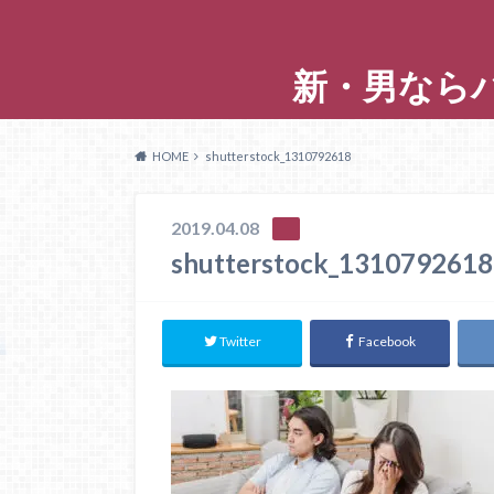
新・男なら
HOME
shutterstock_1310792618
2019.04.08
shutterstock_1310792618
Twitter
Facebook