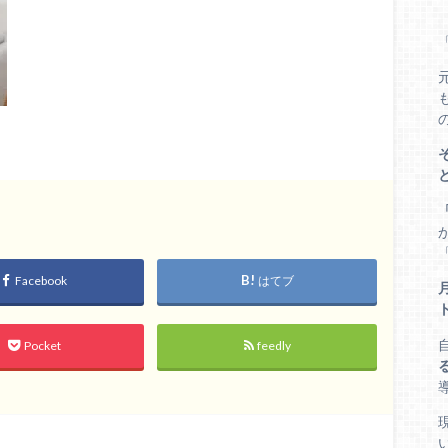
Facebook
はてブ
Pocket
feedly