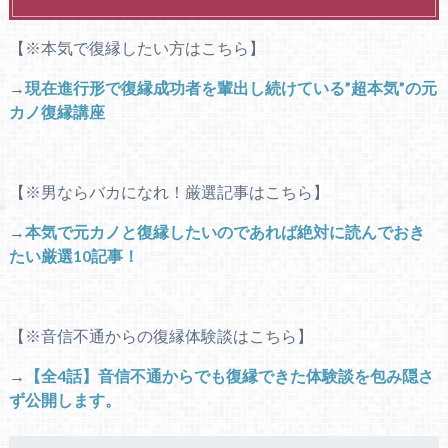
【※本気で復縁したい方はこちら】
→
現在進行形で復縁成功者を輩出し続けている”超本気”の元
カノ復縁講座
【※男ならバカになれ！厳選記事はこちら】
→
本気で元カノと復縁したいのであれば絶対に読んでおき
たい厳選10記事！
【※音信不通からの復縁体験談はこちら】
→
【全4話】音信不通からでも復縁できた体験談を包み隠さ
ず公開します。