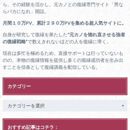
ら、その経験を活かし、元カノとの復縁専門サイト「男な
らバカになれ」開設。
月間１０万PV、累計２９０万PVを集める超人気サイトに。
自身が研究して復縁を果たした
“元カノを惚れ直させる強者
の復縁戦略”
で数えきれないほどの人を復縁に導く。
現在は多忙を極めるため、直接サポートは行っていないも
のの、本物の復縁情報を提供し多くの復縁成功者を生み出
すことを信条として復縁講義を配信している。
カテゴリー
おすすめ記事はコチラ：