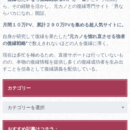
ら、その経験を活かし、元カノとの復縁専門サイト「男な
らバカになれ」開設。
月間１０万PV、累計２９０万PVを集める超人気サイトに。
自身が研究して復縁を果たした
“元カノを惚れ直させる強者
の復縁戦略”
で数えきれないほどの人を復縁に導く。
現在は多忙を極めるため、直接サポートは行っていないも
のの、本物の復縁情報を提供し多くの復縁成功者を生み出
すことを信条として復縁講義を配信している。
カテゴリー
おすすめ記事はコチラ：