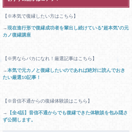
【※本気で復縁したい方はこちら】
→
現在進行形で復縁成功者を輩出し続けている”超本気”の元
カノ復縁講座
【※男ならバカになれ！厳選記事はこちら】
→
本気で元カノと復縁したいのであれば絶対に読んでおき
たい厳選10記事！
【※音信不通からの復縁体験談はこちら】
→
【全4話】音信不通からでも復縁できた体験談を包み隠さ
ず公開します。