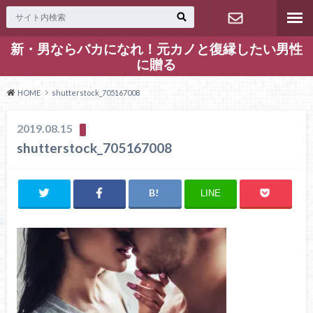
新・男ならバカになれ！元カノと復縁したい男性
お問い合わ
に贈る
せ
HOME
shutterstock_705167008
2019.08.15
shutterstock_705167008
LINE