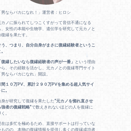
「男ならバカになれ！」運営者：ヒロシ
元カノに振られてしつこくすがって音信不通になる
も、女性の本能や生物学、遺伝学を研究して元カノと
の復縁を果たす。
そう、つまり、自分自身がまさに復縁経験者というこ
と。
「復縁したいなら復縁経験者の声が一番」
という理由
から、その経験を活かし、元カノとの復縁専門サイト
「男ならバカになれ」開設。
月間１０万PV、累計２９０万PVを集める超人気サイ
トに。
自身が研究して復縁を果たした
“元カノを惚れ直させ
る強者の復縁戦略”
で数えきれないほどの人を復縁に
導く。
現在は多忙を極めるため、直接サポートは行っていな
いものの、本物の復縁情報を提供し多くの復縁成功者