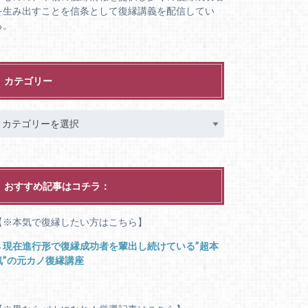
を生み出すことを信条として復縁講義を配信してい
る。
カテゴリー
おすすめ記事はコチラ：
【※本気で復縁したい方はこちら】
→
現在進行形で復縁成功者を輩出し続けている”超本
気”の元カノ復縁講座