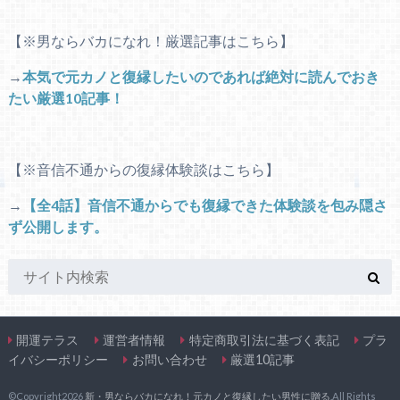
【※男ならバカになれ！厳選記事はこちら】
→
本気で元カノと復縁したいのであれば絶対に読んでおき
たい厳選10記事！
【※音信不通からの復縁体験談はこちら】
→
【全4話】音信不通からでも復縁できた体験談を包み隠さ
ず公開します。
開運テラス
運営者情報
特定商取引法に基づく表記
プラ
イバシーポリシー
お問い合わせ
厳選10記事
©Copyright2026
新・男ならバカになれ！元カノと復縁したい男性に贈る
.All Rights