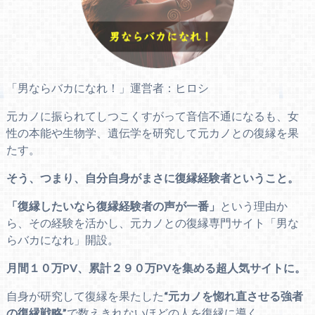
「男ならバカになれ！」運営者：ヒロシ
元カノに振られてしつこくすがって音信不通になるも、女
性の本能や生物学、遺伝学を研究して元カノとの復縁を果
たす。
そう、つまり、自分自身がまさに復縁経験者ということ。
「復縁したいなら復縁経験者の声が一番」
という理由か
ら、その経験を活かし、元カノとの復縁専門サイト「男な
らバカになれ」開設。
月間１０万PV、累計２９０万PVを集める超人気サイトに。
自身が研究して復縁を果たした
“元カノを惚れ直させる強者
の復縁戦略”
で数えきれないほどの人を復縁に導く。