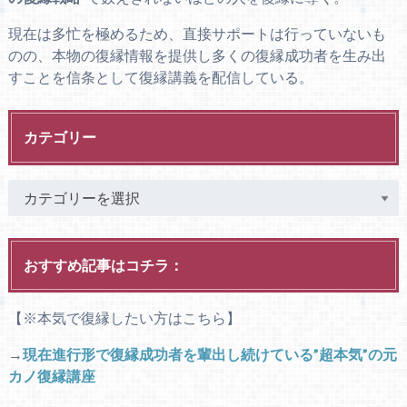
現在は多忙を極めるため、直接サポートは行っていないも
のの、本物の復縁情報を提供し多くの復縁成功者を生み出
すことを信条として復縁講義を配信している。
カテゴリー
おすすめ記事はコチラ：
【※本気で復縁したい方はこちら】
→
現在進行形で復縁成功者を輩出し続けている”超本気”の元
カノ復縁講座