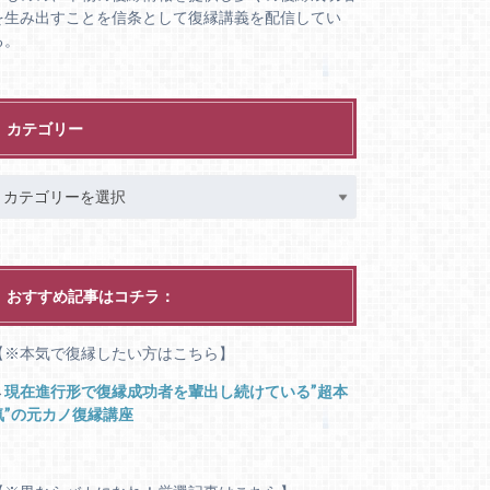
を生み出すことを信条として復縁講義を配信してい
る。
カテゴリー
おすすめ記事はコチラ：
【※本気で復縁したい方はこちら】
→
現在進行形で復縁成功者を輩出し続けている”超本
気”の元カノ復縁講座