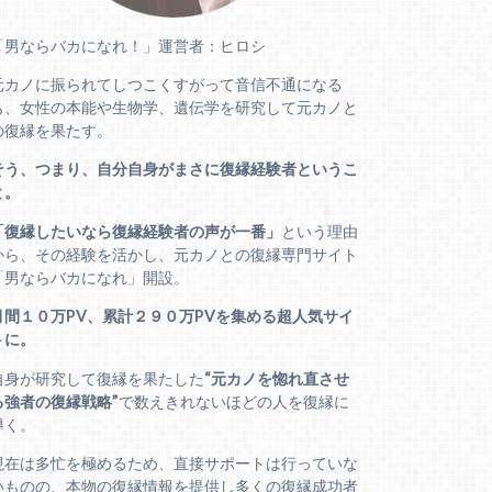
「男ならバカになれ！」運営者：ヒロシ
元カノに振られてしつこくすがって音信不通になる
も、女性の本能や生物学、遺伝学を研究して元カノと
の復縁を果たす。
そう、つまり、自分自身がまさに復縁経験者というこ
と。
「復縁したいなら復縁経験者の声が一番」
という理由
から、その経験を活かし、元カノとの復縁専門サイト
「男ならバカになれ」開設。
月間１０万PV、累計２９０万PVを集める超人気サイ
トに。
自身が研究して復縁を果たした
“元カノを惚れ直させ
る強者の復縁戦略”
で数えきれないほどの人を復縁に
導く。
現在は多忙を極めるため、直接サポートは行っていな
いものの、本物の復縁情報を提供し多くの復縁成功者