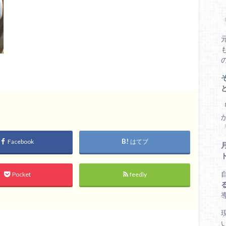
Facebook
はてブ
Pocket
feedly