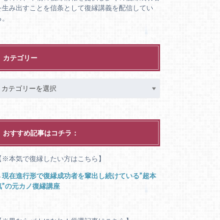
を生み出すことを信条として復縁講義を配信してい
る。
カテゴリー
おすすめ記事はコチラ：
【※本気で復縁したい方はこちら】
→
現在進行形で復縁成功者を輩出し続けている”超本
気”の元カノ復縁講座