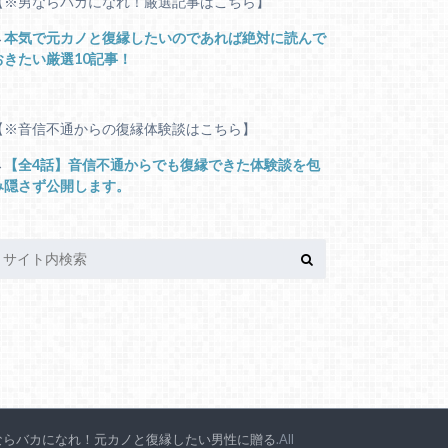
【※男ならバカになれ！厳選記事はこちら】
→
本気で元カノと復縁したいのであれば絶対に読んで
おきたい厳選10記事！
【※音信不通からの復縁体験談はこちら】
→
【全4話】音信不通からでも復縁できた体験談を包
み隠さず公開します。
ならバカになれ！元カノと復縁したい男性に贈る
.All