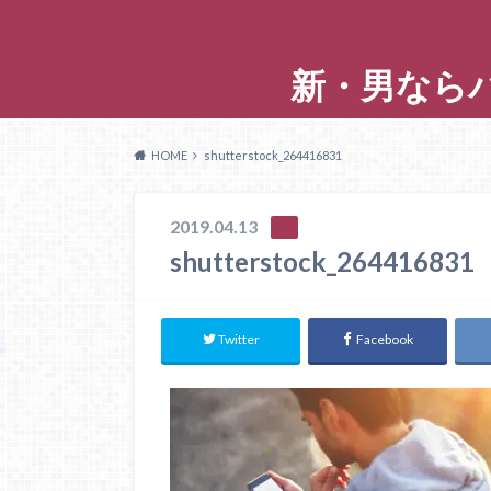
新・男なら
HOME
shutterstock_264416831
2019.04.13
shutterstock_264416831
Twitter
Facebook