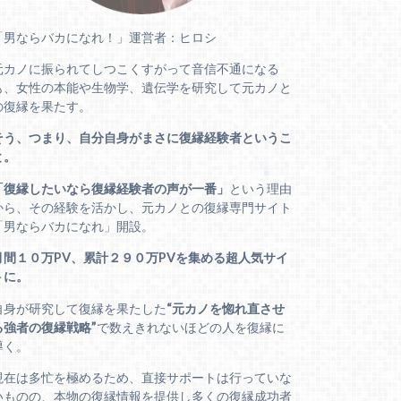
「男ならバカになれ！」運営者：ヒロシ
元カノに振られてしつこくすがって音信不通になる
も、女性の本能や生物学、遺伝学を研究して元カノと
の復縁を果たす。
そう、つまり、自分自身がまさに復縁経験者というこ
と。
「復縁したいなら復縁経験者の声が一番」
という理由
から、その経験を活かし、元カノとの復縁専門サイト
「男ならバカになれ」開設。
月間１０万PV、累計２９０万PVを集める超人気サイ
トに。
自身が研究して復縁を果たした
“元カノを惚れ直させ
る強者の復縁戦略”
で数えきれないほどの人を復縁に
導く。
現在は多忙を極めるため、直接サポートは行っていな
いものの、本物の復縁情報を提供し多くの復縁成功者