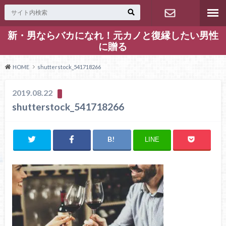
新・男ならバカになれ！元カノと復縁したい男性
お問い合わ
に贈る
せ
HOME
shutterstock_541718266
2019.08.22
shutterstock_541718266
LINE