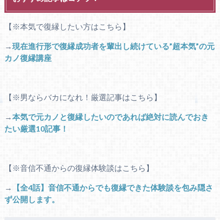
【※本気で復縁したい方はこちら】
→
現在進行形で復縁成功者を輩出し続けている”超本気”の元
カノ復縁講座
【※男ならバカになれ！厳選記事はこちら】
→
本気で元カノと復縁したいのであれば絶対に読んでおき
たい厳選10記事！
【※音信不通からの復縁体験談はこちら】
→
【全4話】音信不通からでも復縁できた体験談を包み隠さ
ず公開します。