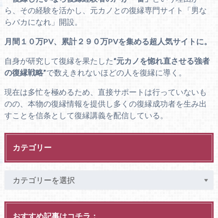
ら、その経験を活かし、元カノとの復縁専門サイト「男な
らバカになれ」開設。
月間１０万PV、累計２９０万PVを集める超人気サイトに。
自身が研究して復縁を果たした
“元カノを惚れ直させる強者
の復縁戦略”
で数えきれないほどの人を復縁に導く。
現在は多忙を極めるため、直接サポートは行っていないも
のの、本物の復縁情報を提供し多くの復縁成功者を生み出
すことを信条として復縁講義を配信している。
カテゴリー
おすすめ記事はコチラ：