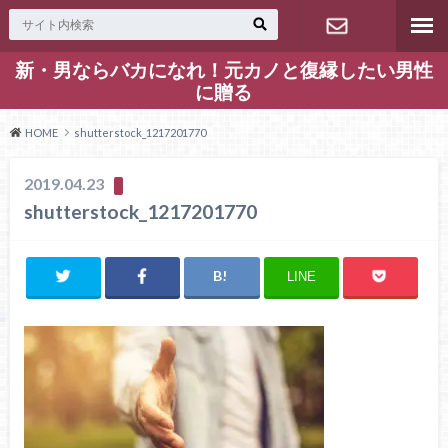
新・男ならバカになれ！元カノと復縁したい男性
お問い合わ
に贈る
せ
HOME
shutterstock_1217201770
2019.04.23
shutterstock_1217201770
LINE