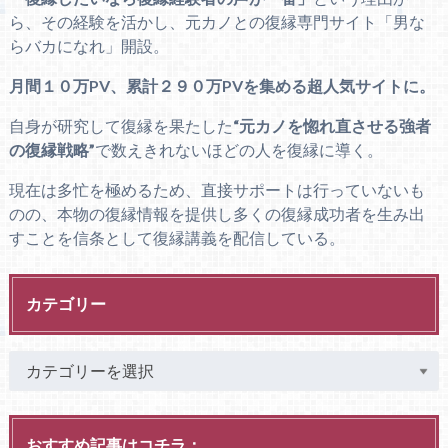
ら、その経験を活かし、元カノとの復縁専門サイト「男な
らバカになれ」開設。
月間１０万PV、累計２９０万PVを集める超人気サイトに。
自身が研究して復縁を果たした
“元カノを惚れ直させる強者
の復縁戦略”
で数えきれないほどの人を復縁に導く。
現在は多忙を極めるため、直接サポートは行っていないも
のの、本物の復縁情報を提供し多くの復縁成功者を生み出
すことを信条として復縁講義を配信している。
カテゴリー
おすすめ記事はコチラ：