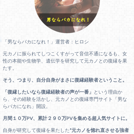
「男ならバカになれ！」運営者：ヒロシ
元カノに振られてしつこくすがって音信不通になるも、女
性の本能や生物学、遺伝学を研究して元カノとの復縁を果
たす。
そう、つまり、自分自身がまさに復縁経験者ということ。
「復縁したいなら復縁経験者の声が一番」
という理由か
ら、その経験を活かし、元カノとの復縁専門サイト「男な
らバカになれ」開設。
月間１０万PV、累計２９０万PVを集める超人気サイトに。
自身が研究して復縁を果たした
“元カノを惚れ直させる強者