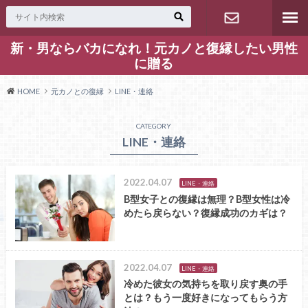
新・男ならバカになれ！元カノと復縁したい男性
お問い合わ
に贈る
せ
HOME
元カノとの復縁
LINE・連絡
CATEGORY
LINE・連絡
2022.04.07
LINE・連絡
B型女子との復縁は無理？B型女性は冷
めたら戻らない？復縁成功のカギは？
2022.04.07
LINE・連絡
冷めた彼女の気持ちを取り戻す奥の手
とは？もう一度好きになってもらう方