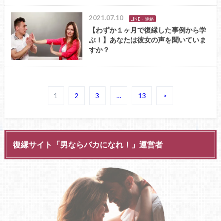
2021.07.10
LINE・連絡
【わずか１ヶ月で復縁した事例から学
ぶ！】あなたは彼女の声を聞いていま
すか？
1
2
3
…
13
>
復縁サイト「男ならバカになれ！」運営者