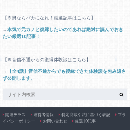
【※男ならバカになれ！厳選記事はこちら】
→
本気で元カノと復縁したいのであれば絶対に読んでおき
たい厳選10記事！
【※音信不通からの復縁体験談はこちら】
→
【全4話】音信不通からでも復縁できた体験談を包み隠さ
ず公開します。
開運テラス
運営者情報
特定商取引法に基づく表記
プラ
イバシーポリシー
お問い合わせ
厳選10記事