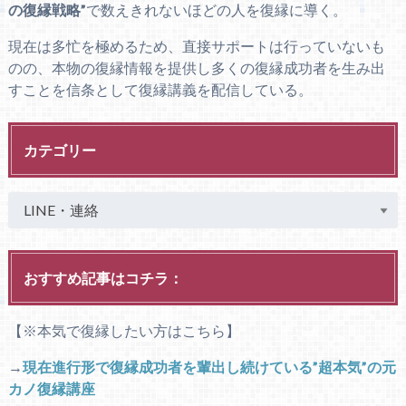
の復縁戦略”
で数えきれないほどの人を復縁に導く。
現在は多忙を極めるため、直接サポートは行っていないも
のの、本物の復縁情報を提供し多くの復縁成功者を生み出
すことを信条として復縁講義を配信している。
カテゴリー
おすすめ記事はコチラ：
【※本気で復縁したい方はこちら】
→
現在進行形で復縁成功者を輩出し続けている”超本気”の元
カノ復縁講座