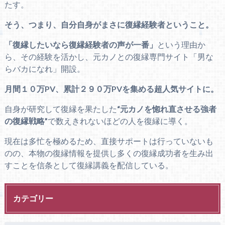
たす。
そう、つまり、自分自身がまさに復縁経験者ということ。
「復縁したいなら復縁経験者の声が一番」
という理由か
ら、その経験を活かし、元カノとの復縁専門サイト「男な
らバカになれ」開設。
月間１０万PV、累計２９０万PVを集める超人気サイトに。
自身が研究して復縁を果たした
“元カノを惚れ直させる強者
の復縁戦略”
で数えきれないほどの人を復縁に導く。
現在は多忙を極めるため、直接サポートは行っていないも
のの、本物の復縁情報を提供し多くの復縁成功者を生み出
すことを信条として復縁講義を配信している。
カテゴリー