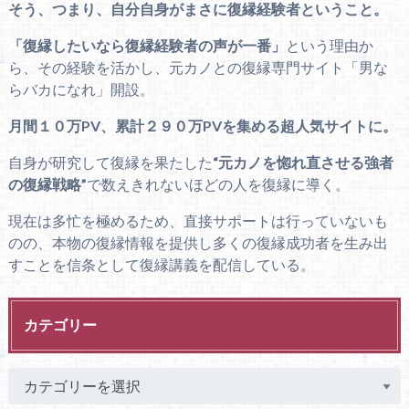
そう、つまり、自分自身がまさに復縁経験者ということ。
「復縁したいなら復縁経験者の声が一番」
という理由か
ら、その経験を活かし、元カノとの復縁専門サイト「男な
らバカになれ」開設。
月間１０万PV、累計２９０万PVを集める超人気サイトに。
自身が研究して復縁を果たした
“元カノを惚れ直させる強者
の復縁戦略”
で数えきれないほどの人を復縁に導く。
現在は多忙を極めるため、直接サポートは行っていないも
のの、本物の復縁情報を提供し多くの復縁成功者を生み出
すことを信条として復縁講義を配信している。
カテゴリー