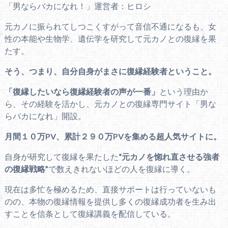
「男ならバカになれ！」運営者：ヒロシ
元カノに振られてしつこくすがって音信不通になるも、女
性の本能や生物学、遺伝学を研究して元カノとの復縁を果
たす。
そう、つまり、自分自身がまさに復縁経験者ということ。
「復縁したいなら復縁経験者の声が一番」
という理由か
ら、その経験を活かし、元カノとの復縁専門サイト「男な
らバカになれ」開設。
月間１０万PV、累計２９０万PVを集める超人気サイトに。
自身が研究して復縁を果たした
“元カノを惚れ直させる強者
の復縁戦略”
で数えきれないほどの人を復縁に導く。
現在は多忙を極めるため、直接サポートは行っていないも
のの、本物の復縁情報を提供し多くの復縁成功者を生み出
すことを信条として復縁講義を配信している。