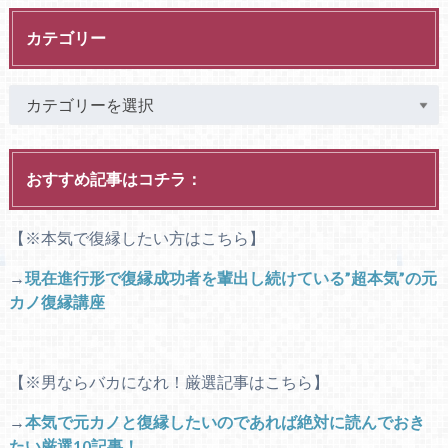
カテゴリー
おすすめ記事はコチラ：
【※本気で復縁したい方はこちら】
→
現在進行形で復縁成功者を輩出し続けている”超本気”の元
カノ復縁講座
【※男ならバカになれ！厳選記事はこちら】
→
本気で元カノと復縁したいのであれば絶対に読んでおき
たい厳選10記事！