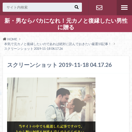
新・男ならバカになれ！元カノと復縁したい男性
お問い合わ
に贈る
せ
HOME
本気で元カノと復縁したいのであれば絶対に読んでおきたい厳選10記事！
スクリーンショット 2019-11-18 04.17.26
スクリーンショット 2019-11-18 04.17.26